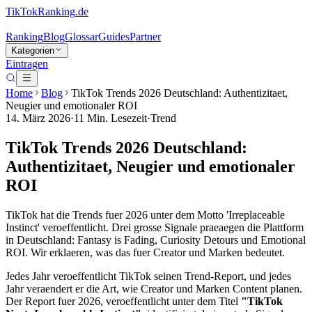
TikTokRanking
.de
Ranking
Blog
Glossar
Guides
Partner
Kategorien
Eintragen
Home
Blog
TikTok Trends 2026 Deutschland: Authentizitaet,
Neugier und emotionaler ROI
14. März 2026
·
11
Min. Lesezeit
·
Trend
TikTok Trends 2026 Deutschland:
Authentizitaet, Neugier und emotionaler
ROI
TikTok hat die Trends fuer 2026 unter dem Motto 'Irreplaceable
Instinct' veroeffentlicht. Drei grosse Signale praeaegen die Plattform
in Deutschland: Fantasy is Fading, Curiosity Detours und Emotional
ROI. Wir erklaeren, was das fuer Creator und Marken bedeutet.
Jedes Jahr veroeffentlicht TikTok seinen Trend-Report, und jedes
Jahr veraendert er die Art, wie Creator und Marken Content planen.
Der Report fuer 2026, veroeffentlicht unter dem Titel
"TikTok