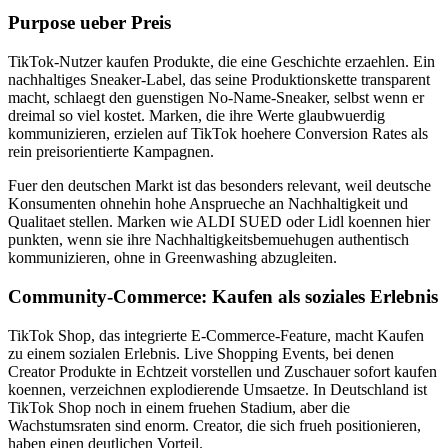
Purpose ueber Preis
TikTok-Nutzer kaufen Produkte, die eine Geschichte erzaehlen. Ein
nachhaltiges Sneaker-Label, das seine Produktionskette transparent
macht, schlaegt den guenstigen No-Name-Sneaker, selbst wenn er
dreimal so viel kostet. Marken, die ihre Werte glaubwuerdig
kommunizieren, erzielen auf TikTok hoehere Conversion Rates als
rein preisorientierte Kampagnen.
Fuer den deutschen Markt ist das besonders relevant, weil deutsche
Konsumenten ohnehin hohe Ansprueche an Nachhaltigkeit und
Qualitaet stellen. Marken wie ALDI SUED oder Lidl koennen hier
punkten, wenn sie ihre Nachhaltigkeitsbemuehugen authentisch
kommunizieren, ohne in Greenwashing abzugleiten.
Community-Commerce: Kaufen als soziales Erlebnis
TikTok Shop, das integrierte E-Commerce-Feature, macht Kaufen
zu einem sozialen Erlebnis. Live Shopping Events, bei denen
Creator Produkte in Echtzeit vorstellen und Zuschauer sofort kaufen
koennen, verzeichnen explodierende Umsaetze. In Deutschland ist
TikTok Shop noch in einem fruehen Stadium, aber die
Wachstumsraten sind enorm. Creator, die sich frueh positionieren,
haben einen deutlichen Vorteil.