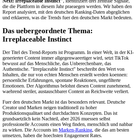
Next: Irreplaceable Instinct"
, identifiziert drei zentrale Signale,
die die Plattform in diesem Jahr praeaegen werden. Wir haben den
Report analysiert, mit den deutschen Ranking-Daten abgeglichen
und erklaeren, was die Trends fuer den deutschen Markt bedeuten.
Das uebergeordnete Thema:
Irreplaceable Instinct
Der Titel des Trend-Reports ist Programm. In einer Welt, in der KI-
generierter Content immer allgegenwaeertiger wird, setzt TikTok
bewusst auf das Menschliche, das Unberechenbare, das
Authentische. "Irreplaceable Instinct" beschreibt den Wert von
Inhalten, die nur von echten Menschen erstellt werden koennen:
persoenliche Erfahrungen, spontane Reaktionen, ungefilterte
Emotionen. Der Algorithmus belohnt diesen Content zunehmend,
waehrend steriler, austauschbarer Content an Reichweite verliert.
Fuer den deutschen Markt ist das besonders relevant. Deutsche
Creator und Marken neigen traditionell zu hoher
Produktionsqualitaet und durchdachten Konzepten. Das ist
grundsaetzlich kein Nachteil, aber 2026 muessen selbst
professionelle Accounts einen Weg finden, menschlich und nahbar
zu wirken. Die Accounts im
Marken-Ranking
, die das am besten
umsetzen, haben die hoechsten Engagement Rates.