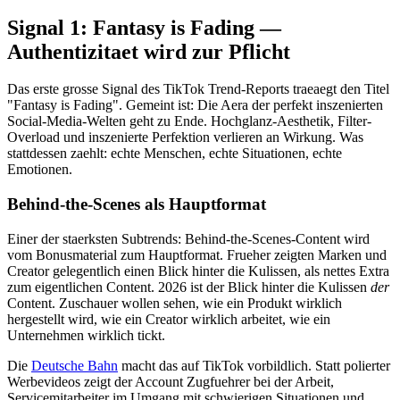
Signal 1: Fantasy is Fading —
Authentizitaet wird zur Pflicht
Das erste grosse Signal des TikTok Trend-Reports traeaegt den Titel
"Fantasy is Fading". Gemeint ist: Die Aera der perfekt inszenierten
Social-Media-Welten geht zu Ende. Hochglanz-Aesthetik, Filter-
Overload und inszenierte Perfektion verlieren an Wirkung. Was
stattdessen zaehlt: echte Menschen, echte Situationen, echte
Emotionen.
Behind-the-Scenes als Hauptformat
Einer der staerksten Subtrends: Behind-the-Scenes-Content wird
vom Bonusmaterial zum Hauptformat. Frueher zeigten Marken und
Creator gelegentlich einen Blick hinter die Kulissen, als nettes Extra
zum eigentlichen Content. 2026 ist der Blick hinter die Kulissen
der
Content. Zuschauer wollen sehen, wie ein Produkt wirklich
hergestellt wird, wie ein Creator wirklich arbeitet, wie ein
Unternehmen wirklich tickt.
Die
Deutsche Bahn
macht das auf TikTok vorbildlich. Statt polierter
Werbevideos zeigt der Account Zugfuehrer bei der Arbeit,
Servicemitarbeiter im Umgang mit schwierigen Situationen und