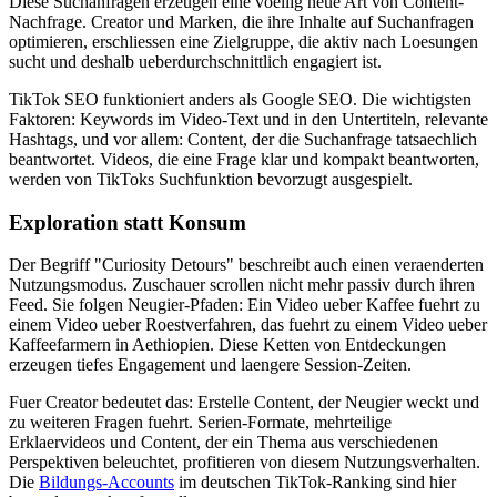
Diese Suchanfragen erzeugen eine voellig neue Art von Content-
Nachfrage. Creator und Marken, die ihre Inhalte auf Suchanfragen
optimieren, erschliessen eine Zielgruppe, die aktiv nach Loesungen
sucht und deshalb ueberdurchschnittlich engagiert ist.
TikTok SEO funktioniert anders als Google SEO. Die wichtigsten
Faktoren: Keywords im Video-Text und in den Untertiteln, relevante
Hashtags, und vor allem: Content, der die Suchanfrage tatsaechlich
beantwortet. Videos, die eine Frage klar und kompakt beantworten,
werden von TikToks Suchfunktion bevorzugt ausgespielt.
Exploration statt Konsum
Der Begriff "Curiosity Detours" beschreibt auch einen veraenderten
Nutzungsmodus. Zuschauer scrollen nicht mehr passiv durch ihren
Feed. Sie folgen Neugier-Pfaden: Ein Video ueber Kaffee fuehrt zu
einem Video ueber Roestverfahren, das fuehrt zu einem Video ueber
Kaffeefarmern in Aethiopien. Diese Ketten von Entdeckungen
erzeugen tiefes Engagement und laengere Session-Zeiten.
Fuer Creator bedeutet das: Erstelle Content, der Neugier weckt und
zu weiteren Fragen fuehrt. Serien-Formate, mehrteilige
Erklaervideos und Content, der ein Thema aus verschiedenen
Perspektiven beleuchtet, profitieren von diesem Nutzungsverhalten.
Die
Bildungs-Accounts
im deutschen TikTok-Ranking sind hier