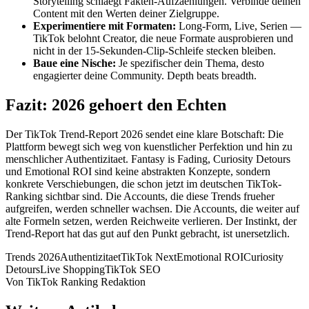
Storytelling schlaegt Fakten-Aufzaehlungen. Verbinde deinen
Content mit den Werten deiner Zielgruppe.
Experimentiere mit Formaten:
Long-Form, Live, Serien —
TikTok belohnt Creator, die neue Formate ausprobieren und
nicht in der 15-Sekunden-Clip-Schleife stecken bleiben.
Baue eine Nische:
Je spezifischer dein Thema, desto
engagierter deine Community. Depth beats breadth.
Fazit: 2026 gehoert den Echten
Der TikTok Trend-Report 2026 sendet eine klare Botschaft: Die
Plattform bewegt sich weg von kuenstlicher Perfektion und hin zu
menschlicher Authentizitaet. Fantasy is Fading, Curiosity Detours
und Emotional ROI sind keine abstrakten Konzepte, sondern
konkrete Verschiebungen, die schon jetzt im deutschen TikTok-
Ranking sichtbar sind. Die Accounts, die diese Trends frueher
aufgreifen, werden schneller wachsen. Die Accounts, die weiter auf
alte Formeln setzen, werden Reichweite verlieren. Der Instinkt, der
Trend-Report hat das gut auf den Punkt gebracht, ist unersetzlich.
Trends 2026
Authentizitaet
TikTok Next
Emotional ROI
Curiosity
Detours
Live Shopping
TikTok SEO
Von
TikTok Ranking Redaktion