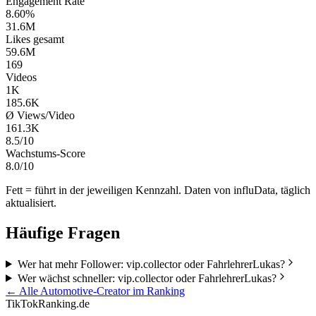
Engagement Rate
8.60%
31.6M
Likes gesamt
59.6M
169
Videos
1K
185.6K
Ø Views/Video
161.3K
8.5/10
Wachstums-Score
8.0/10
Fett = führt in der jeweiligen Kennzahl. Daten von influData, täglich
aktualisiert.
Häufige Fragen
Wer hat mehr Follower: vip.collector oder FahrlehrerLukas?
Wer wächst schneller: vip.collector oder FahrlehrerLukas?
← Alle
Automotive
-Creator im Ranking
TikTokRanking
.de