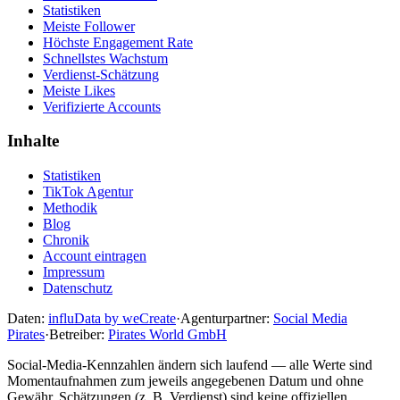
Statistiken
Meiste Follower
Höchste Engagement Rate
Schnellstes Wachstum
Verdienst-Schätzung
Meiste Likes
Verifizierte Accounts
Inhalte
Statistiken
TikTok Agentur
Methodik
Blog
Chronik
Account eintragen
Impressum
Datenschutz
Daten:
influData by weCreate
·
Agenturpartner:
Social Media
Pirates
·
Betreiber:
Pirates World GmbH
Social-Media-Kennzahlen ändern sich laufend — alle Werte sind
Momentaufnahmen zum jeweils angegebenen Datum und ohne
Gewähr. Schätzungen (z. B. Verdienst) sind keine offiziellen