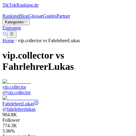
TikTokRanking
.de
Ranking
Blog
Glossar
Guides
Partner
Kategorien
Eintragen
Home
vip.collector
vs
FahrlehrerLukas
vip.collector
vs
FahrlehrerLukas
vip.collector
@
vip.collector
FahrlehrerLukas
@
fahrlehrerlukas
904.8K
Follower
774.3K
5.90%