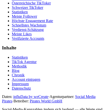
Österreichische TikToker
Schweizer TikToker
Statistiken
Meiste Follower
Höchste Engagement Rate
Schnellstes Wachstum
Verdienst-Schätzung
Meiste Likes
Verifizierte Accounts
Inhalte
Statistiken
TikTok Agentur
Methodik
Blog
Chronik
Account eintragen
Impressum
Datenschutz
Daten:
influData by weCreate
·
Agenturpartner:
Social Media
Pirates
·
Betreiber:
Pirates World GmbH
Social-Media-Kennzahlen ändern sich laufend — alle Werte sind