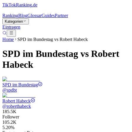
TikTokRanking
.de
Ranking
Blog
Glossar
Guides
Partner
Kategorien
Eintragen
Home
SPD im Bundestag
vs
Robert Habeck
SPD im Bundestag
vs
Robert
Habeck
SPD im Bundestag
@
spdbt
Robert Habeck
@
roberthabeck
185.5K
Follower
105.2K
5.20%