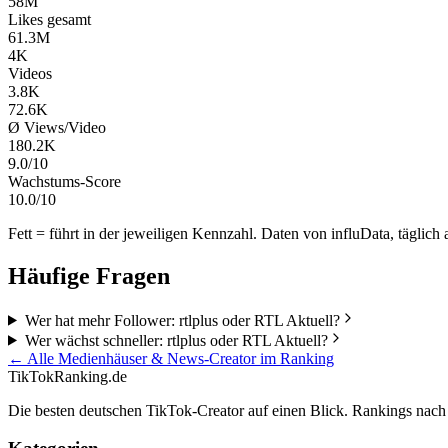
58M
Likes gesamt
61.3M
4K
Videos
3.8K
72.6K
Ø Views/Video
180.2K
9.0/10
Wachstums-Score
10.0/10
Fett = führt in der jeweiligen Kennzahl. Daten von influData, täglich a
Häufige Fragen
Wer hat mehr Follower: rtlplus oder RTL Aktuell?
Wer wächst schneller: rtlplus oder RTL Aktuell?
← Alle
Medienhäuser & News
-Creator im Ranking
TikTokRanking
.de
Die besten deutschen TikTok-Creator auf einen Blick. Rankings nac