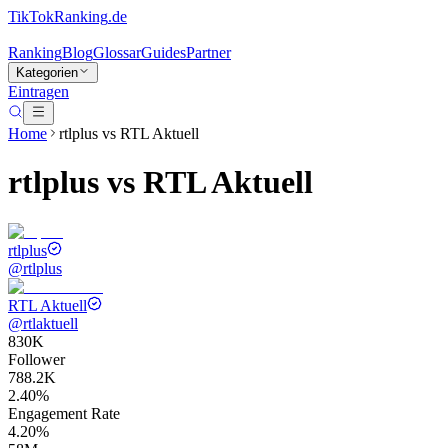
TikTokRanking
.de
Ranking
Blog
Glossar
Guides
Partner
Kategorien
Eintragen
Home
rtlplus
vs
RTL Aktuell
rtlplus
vs
RTL Aktuell
rtlplus
@
rtlplus
RTL Aktuell
@
rtlaktuell
830K
Follower
788.2K
2.40%
Engagement Rate
4.20%