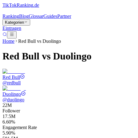
TikTokRanking
.de
Ranking
Blog
Glossar
Guides
Partner
Kategorien
Eintragen
Home
Red Bull
vs
Duolingo
Red Bull
vs
Duolingo
Red Bull
@
redbull
Duolingo
@
duolingo
22M
Follower
17.5M
6.60%
Engagement Rate
5.90%