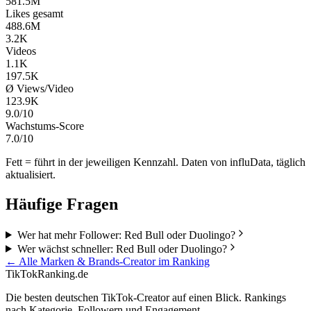
581.5M
Likes gesamt
488.6M
3.2K
Videos
1.1K
197.5K
Ø Views/Video
123.9K
9.0/10
Wachstums-Score
7.0/10
Fett = führt in der jeweiligen Kennzahl. Daten von influData, täglich
aktualisiert.
Häufige Fragen
Wer hat mehr Follower: Red Bull oder Duolingo?
Wer wächst schneller: Red Bull oder Duolingo?
← Alle
Marken & Brands
-Creator im Ranking
TikTokRanking
.de
Die besten deutschen TikTok-Creator auf einen Blick. Rankings
nach Kategorie, Followern und Engagement.