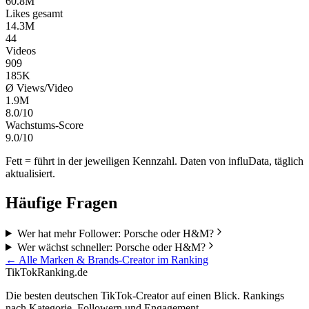
60.8M
Likes gesamt
14.3M
44
Videos
909
185K
Ø Views/Video
1.9M
8.0/10
Wachstums-Score
9.0/10
Fett = führt in der jeweiligen Kennzahl. Daten von influData, täglich
aktualisiert.
Häufige Fragen
Wer hat mehr Follower: Porsche oder H&M?
Wer wächst schneller: Porsche oder H&M?
← Alle
Marken & Brands
-Creator im Ranking
TikTokRanking
.de
Die besten deutschen TikTok-Creator auf einen Blick. Rankings
nach Kategorie, Followern und Engagement.