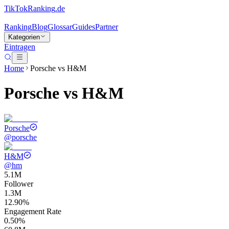
TikTokRanking
.de
Ranking
Blog
Glossar
Guides
Partner
Kategorien
Eintragen
Home
Porsche
vs
H&M
Porsche
vs
H&M
Porsche
@
porsche
H&M
@
hm
5.1M
Follower
1.3M
12.90%
Engagement Rate
0.50%