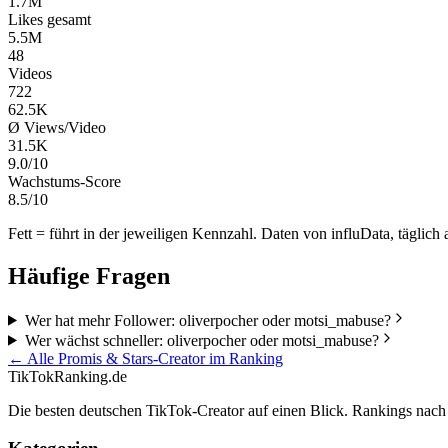
1.7M
Likes gesamt
5.5M
48
Videos
722
62.5K
Ø Views/Video
31.5K
9.0/10
Wachstums-Score
8.5/10
Fett = führt in der jeweiligen Kennzahl. Daten von influData, täglich a
Häufige Fragen
Wer hat mehr Follower: oliverpocher oder motsi_mabuse?
Wer wächst schneller: oliverpocher oder motsi_mabuse?
← Alle
Promis & Stars
-Creator im Ranking
TikTokRanking
.de
Die besten deutschen TikTok-Creator auf einen Blick. Rankings nac