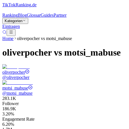
TikTokRanking
.de
Ranking
Blog
Glossar
Guides
Partner
Kategorien
Eintragen
Home
oliverpocher
vs
motsi_mabuse
oliverpocher
vs
motsi_mabuse
oliverpocher
@
oliverpocher
motsi_mabuse
@
motsi_mabuse
283.1K
Follower
186.9K
3.20%
Engagement Rate
6.20%