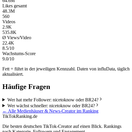
64.6M
Likes gesamt
48.3M
560
Videos
2.9K
535.8K
Ø Views/Video
22.4K
8.5/10
Wachstums-Score
9.0/10
Fett = führt in der jeweiligen Kennzahl. Daten von influData, täglich
aktualisiert.
Häufige Fragen
Wer hat mehr Follower: nicetoknow oder BR24?
Wer wächst schneller: nicetoknow oder BR24?
← Alle
Medienhäuser & News
-Creator im Ranking
TikTokRanking
.de
Die besten deutschen TikTok-Creator auf einen Blick. Rankings
nach Kategorie, Followern und Engagement.