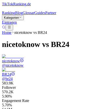
TikTokRanking
.de
Ranking
Blog
Glossar
Guides
Partner
Kategorien
Eintragen
Home
nicetoknow
vs
BR24
nicetoknow
vs
BR24
nicetoknow
@
nicetoknow
BR24
@
br24
583.9K
Follower
570.2K
5.90%
Engagement Rate
5.70%