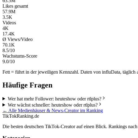
63.5M
Likes gesamt
57.9M
3.5K
Videos
4K
17.4K
Ø Views/Video
70.1K
8.5/10
Wachstums-Score
9.0/10
Fett = führt in der jeweiligen Kennzahl. Daten von influData, täglich a
Häufige Fragen
Wer hat mehr Follower: heuteshow oder rtlplus?
Wer wächst schneller: heuteshow oder rtlplus?
← Alle
Medienhäuser & News
-Creator im Ranking
TikTokRanking
.de
Die besten deutschen TikTok-Creator auf einen Blick. Rankings nac