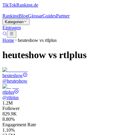
TikTokRanking
.de
Ranking
Blog
Glossar
Guides
Partner
Kategorien
Eintragen
Home
heuteshow
vs
rtlplus
heuteshow
vs
rtlplus
heuteshow
@
heuteshow
rtlplus
@
rtlplus
1.2M
Follower
829.9K
8.80%
Engagement Rate
1.10%