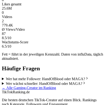
Likes gesamt
25.6M
0
Videos
2
779.4K
Ø Views/Video
87
8.5/10
Wachstums-Score
6.5/10
Fett = führt in der jeweiligen Kennzahl. Daten von influData, täglich
aktualisiert.
Häufige Fragen
Wer hat mehr Follower: HandOfBlood oder MAGA?
Wer wächst schneller: HandOfBlood oder MAGA?
← Alle
Gaming
-Creator im Ranking
TikTokRanking
.de
Die besten deutschen TikTok-Creator auf einen Blick. Rankings
nach Kategorie, Followern und Engagement.