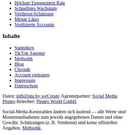
Höchste Engagement Rate
Schnellstes Wachstum
Verdienst-Schätzung
Meiste Likes
Verifizierte Accounts
Inhalte
Statistiken
TikTok Agentur
Methodik
Blog
Chronik
Account eintragen
Impressum
Datenschutz
Daten:
influData by weCreate
·
Agenturpartner:
Social Media
Pirates
·
Betreiber:
Pirates World GmbH
Social-Media-Kennzahlen ändern sich laufend — alle Werte sind
Momentaufnahmen zum jeweils angegebenen Datum und ohne
Gewähr. Schätzungen (z. B. Verdienst) sind keine offiziellen
Angaben.
Methodik
.