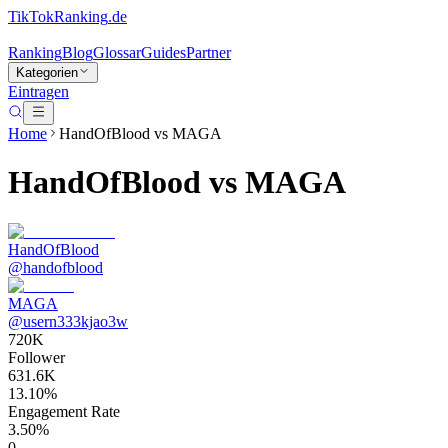
TikTokRanking
.de
Ranking
Blog
Glossar
Guides
Partner
Kategorien
Eintragen
Home
HandOfBlood
vs
MAGA
HandOfBlood
vs
MAGA
HandOfBlood
@
handofblood
MAGA
@
usern333kjao3w
720K
Follower
631.6K
13.10%
Engagement Rate
3.50%
0