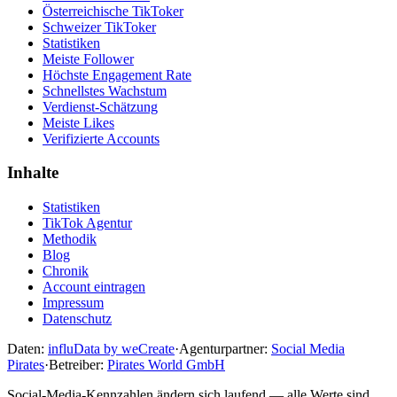
Österreichische TikToker
Schweizer TikToker
Statistiken
Meiste Follower
Höchste Engagement Rate
Schnellstes Wachstum
Verdienst-Schätzung
Meiste Likes
Verifizierte Accounts
Inhalte
Statistiken
TikTok Agentur
Methodik
Blog
Chronik
Account eintragen
Impressum
Datenschutz
Daten:
influData by weCreate
·
Agenturpartner:
Social Media
Pirates
·
Betreiber:
Pirates World GmbH
Social-Media-Kennzahlen ändern sich laufend — alle Werte sind