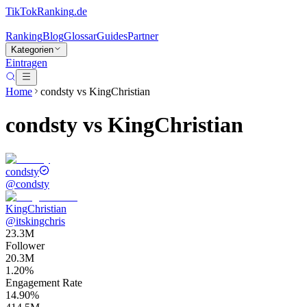
TikTokRanking
.de
Ranking
Blog
Glossar
Guides
Partner
Kategorien
Eintragen
Home
condsty
vs
KingChristian
condsty
vs
KingChristian
condsty
@
condsty
KingChristian
@
itskingchris
23.3M
Follower
20.3M
1.20%
Engagement Rate
14.90%