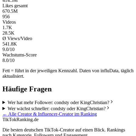
414.5M
Likes gesamt
670.5M
956
Videos
1.7K
28.5K
Ø Views/Video
541.8K
9.0/10
Wachstums-Score
8.0/10
Fett = führt in der jeweiligen Kennzahl. Daten von influData, täglich
aktualisiert.
Häufige Fragen
Wer hat mehr Follower: condsty oder KingChristian?
Wer wächst schneller: condsty oder KingChristian?
← Alle
Creator & Influencer
-Creator im Ranking
TikTokRanking
.de
Die besten deutschen TikTok-Creator auf einen Blick. Rankings
nach Kategorie, Followern und Engagement.