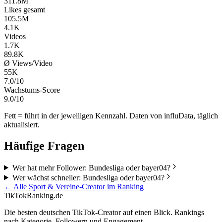
311.8M
Likes gesamt
105.5M
4.1K
Videos
1.7K
89.8K
Ø Views/Video
55K
7.0/10
Wachstums-Score
9.0/10
Fett = führt in der jeweiligen Kennzahl. Daten von influData, täglich
aktualisiert.
Häufige Fragen
Wer hat mehr Follower: Bundesliga oder bayer04?
Wer wächst schneller: Bundesliga oder bayer04?
← Alle
Sport & Vereine
-Creator im Ranking
TikTokRanking
.de
Die besten deutschen TikTok-Creator auf einen Blick. Rankings
nach Kategorie, Followern und Engagement.