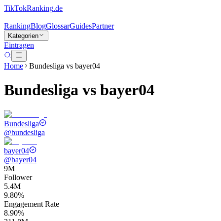
TikTokRanking
.de
Ranking
Blog
Glossar
Guides
Partner
Kategorien
Eintragen
Home
Bundesliga
vs
bayer04
Bundesliga
vs
bayer04
Bundesliga
@
bundesliga
bayer04
@
bayer04
9M
Follower
5.4M
9.80%
Engagement Rate
8.90%