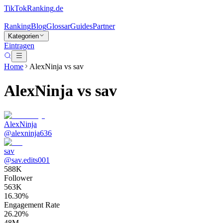
TikTokRanking
.de
Ranking
Blog
Glossar
Guides
Partner
Kategorien
Eintragen
Home
AlexNinja
vs
sav
AlexNinja
vs
sav
AlexNinja
@
alexninja636
sav
@
sav.edits001
588K
Follower
563K
16.30%
Engagement Rate
26.20%
48M