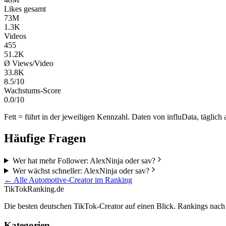
Likes gesamt
73M
1.3K
Videos
455
51.2K
Ø Views/Video
33.8K
8.5/10
Wachstums-Score
0.0/10
Fett = führt in der jeweiligen Kennzahl. Daten von influData, täglich a
Häufige Fragen
Wer hat mehr Follower: AlexNinja oder sav?
Wer wächst schneller: AlexNinja oder sav?
← Alle
Automotive
-Creator im Ranking
TikTokRanking
.de
Die besten deutschen TikTok-Creator auf einen Blick. Rankings nac
Kategorien