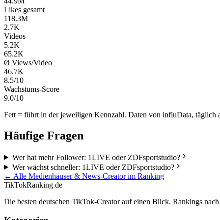
44.9M
Likes gesamt
118.3M
2.7K
Videos
5.2K
65.2K
Ø Views/Video
46.7K
8.5/10
Wachstums-Score
9.0/10
Fett = führt in der jeweiligen Kennzahl. Daten von influData, täglich a
Häufige Fragen
Wer hat mehr Follower: 1LIVE oder ZDFsportstudio?
Wer wächst schneller: 1LIVE oder ZDFsportstudio?
← Alle
Medienhäuser & News
-Creator im Ranking
TikTokRanking
.de
Die besten deutschen TikTok-Creator auf einen Blick. Rankings nac