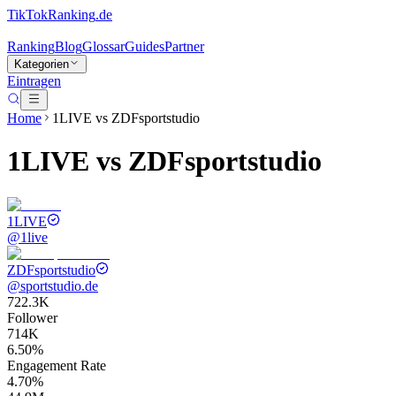
TikTokRanking
.de
Ranking
Blog
Glossar
Guides
Partner
Kategorien
Eintragen
Home
1LIVE
vs
ZDFsportstudio
1LIVE
vs
ZDFsportstudio
1LIVE
@
1live
ZDFsportstudio
@
sportstudio.de
722.3K
Follower
714K
6.50%
Engagement Rate
4.70%