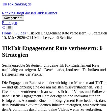
TikTokRanking
.de
Ranking
Blog
Glossar
Guides
Partner
Kategorien
Eintragen
Home
Guides
TikTok Engagement Rate verbessern: 6 Strategien
15. März 2026
·
14
Min. Lesezeit
·
6
Schritte
TikTok Engagement Rate verbessern: 6
Strategien
Sechs erprobte Strategien, um deine TikTok Engagement Rate
nachhaltig zu steigern. Mit Benchmarks, konkreten Techniken und
Beispielen aus der Praxis.
Die Engagement Rate ist eine der wichtigsten Metriken auf TikTok
— und gleichzeitig eine der am meisten missverstandenen. Viele
Creator konzentrieren sich ausschliesslich auf Views und Follower,
dabei ist die Engagement Rate der eigentliche Indikator für den
Erfolg eines Accounts. Eine hohe Engagement Rate bedeutet, dass
dein Publikum aktiv mit deinen Inhalten interagiert, was wiederum
den Algorithmus dazu bringt, deine Videos weiter zu verbreiten.