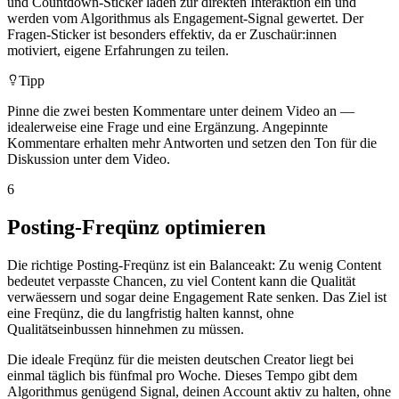
und Countdown-Sticker laden zur direkten Interaktion ein und
werden vom Algorithmus als Engagement-Signal gewertet. Der
Fragen-Sticker ist besonders effektiv, da er Zuschaür:innen
motiviert, eigene Erfahrungen zu teilen.
Tipp
Pinne die zwei besten Kommentare unter deinem Video an —
idealerweise eine Frage und eine Ergänzung. Angepinnte
Kommentare erhalten mehr Antworten und setzen den Ton für die
Diskussion unter dem Video.
6
Posting-Freqünz optimieren
Die richtige Posting-Freqünz ist ein Balanceakt: Zu wenig Content
bedeutet verpasste Chancen, zu viel Content kann die Qualität
verwäessern und sogar deine Engagement Rate senken. Das Ziel ist
eine Freqünz, die du langfristig halten kannst, ohne
Qualitätseinbussen hinnehmen zu müssen.
Die ideale Freqünz für die meisten deutschen Creator liegt bei
einmal täglich bis fünfmal pro Woche. Dieses Tempo gibt dem
Algorithmus genügend Signal, deinen Account aktiv zu halten, ohne