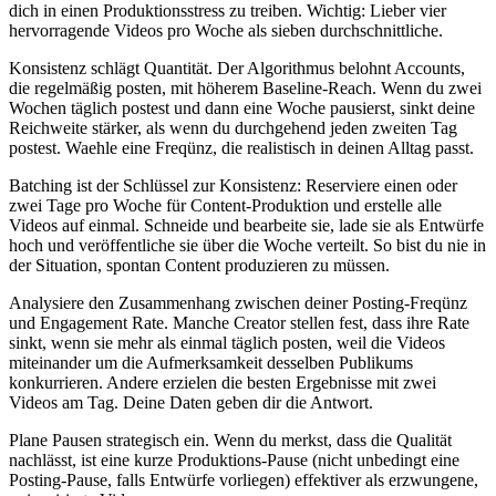
dich in einen Produktionsstress zu treiben. Wichtig: Lieber vier
hervorragende Videos pro Woche als sieben durchschnittliche.
Konsistenz schlägt Quantität. Der Algorithmus belohnt Accounts,
die regelmäßig posten, mit höherem Baseline-Reach. Wenn du zwei
Wochen täglich postest und dann eine Woche pausierst, sinkt deine
Reichweite stärker, als wenn du durchgehend jeden zweiten Tag
postest. Waehle eine Freqünz, die realistisch in deinen Alltag passt.
Batching ist der Schlüssel zur Konsistenz: Reserviere einen oder
zwei Tage pro Woche für Content-Produktion und erstelle alle
Videos auf einmal. Schneide und bearbeite sie, lade sie als Entwürfe
hoch und veröffentliche sie über die Woche verteilt. So bist du nie in
der Situation, spontan Content produzieren zu müssen.
Analysiere den Zusammenhang zwischen deiner Posting-Freqünz
und Engagement Rate. Manche Creator stellen fest, dass ihre Rate
sinkt, wenn sie mehr als einmal täglich posten, weil die Videos
miteinander um die Aufmerksamkeit desselben Publikums
konkurrieren. Andere erzielen die besten Ergebnisse mit zwei
Videos am Tag. Deine Daten geben dir die Antwort.
Plane Pausen strategisch ein. Wenn du merkst, dass die Qualität
nachlässt, ist eine kurze Produktions-Pause (nicht unbedingt eine
Posting-Pause, falls Entwürfe vorliegen) effektiver als erzwungene,