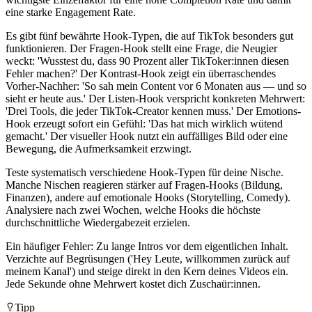
eine starke Engagement Rate.
Es gibt fünf bewährte Hook-Typen, die auf TikTok besonders gut
funktionieren. Der Fragen-Hook stellt eine Frage, die Neugier
weckt: 'Wusstest du, dass 90 Prozent aller TikToker:innen diesen
Fehler machen?' Der Kontrast-Hook zeigt ein überraschendes
Vorher-Nachher: 'So sah mein Content vor 6 Monaten aus — und so
sieht er heute aus.' Der Listen-Hook verspricht konkreten Mehrwert:
'Drei Tools, die jeder TikTok-Creator kennen muss.' Der Emotions-
Hook erzeugt sofort ein Gefühl: 'Das hat mich wirklich wütend
gemacht.' Der visueller Hook nutzt ein auffälliges Bild oder eine
Bewegung, die Aufmerksamkeit erzwingt.
Teste systematisch verschiedene Hook-Typen für deine Nische.
Manche Nischen reagieren stärker auf Fragen-Hooks (Bildung,
Finanzen), andere auf emotionale Hooks (Storytelling, Comedy).
Analysiere nach zwei Wochen, welche Hooks die höchste
durchschnittliche Wiedergabezeit erzielen.
Ein häufiger Fehler: Zu lange Intros vor dem eigentlichen Inhalt.
Verzichte auf Begrüsungen ('Hey Leute, willkommen zurück auf
meinem Kanal') und steige direkt in den Kern deines Videos ein.
Jede Sekunde ohne Mehrwert kostet dich Zuschaür:innen.
Tipp