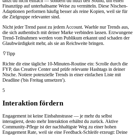
tanzt du nicht einfach — sondern du nutzt den Sound, um einen
Finanztipp auf unterhaltsame Weise zu vermitteln. Diese Nischen-
Adaptionen performen häufig besser als reine Kopien, weil sie für
die Zielgruppe relevanter sind.
Nicht jeder Trend passt zu jedem Account. Waehle nur Trends aus,
die sich authentisch mit deiner Marke verbinden lassen. Erzwungene
Trend-Teilnahmen werden vom Publikum erkannt und schaden der
Glaubwürdigkeit mehr, als sie an Reichweite bringen.
Tipp
Richte dir eine tägliche 10-Minuten-Routine ein: Scrolle durch die
FYP, das Creative Center und prüfe relevante Hashtags in deiner
Nische. Notiere potenzielle Trends in einer einfachen Liste mit
Deadline ('bis Freitag umsetzen').
5
Interaktion fördern
Engagement ist keine Einbahnstrasse — je mehr du selbst
interagierst, desto mehr Interaktion erhältst du zurück. Aktive
Community-Pflege ist der nachhaltigste Weg zu einer hohen
Engagement Rate, weil sie eine Feedback-Schleife erzeugt: Deine