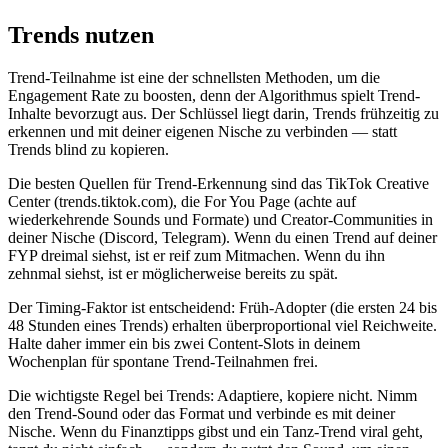
Trends nutzen
Trend-Teilnahme ist eine der schnellsten Methoden, um die
Engagement Rate zu boosten, denn der Algorithmus spielt Trend-
Inhalte bevorzugt aus. Der Schlüssel liegt darin, Trends frühzeitig zu
erkennen und mit deiner eigenen Nische zu verbinden — statt
Trends blind zu kopieren.
Die besten Quellen für Trend-Erkennung sind das TikTok Creative
Center (trends.tiktok.com), die For You Page (achte auf
wiederkehrende Sounds und Formate) und Creator-Communities in
deiner Nische (Discord, Telegram). Wenn du einen Trend auf deiner
FYP dreimal siehst, ist er reif zum Mitmachen. Wenn du ihn
zehnmal siehst, ist er möglicherweise bereits zu spät.
Der Timing-Faktor ist entscheidend: Früh-Adopter (die ersten 24 bis
48 Stunden eines Trends) erhalten überproportional viel Reichweite.
Halte daher immer ein bis zwei Content-Slots in deinem
Wochenplan für spontane Trend-Teilnahmen frei.
Die wichtigste Regel bei Trends: Adaptiere, kopiere nicht. Nimm
den Trend-Sound oder das Format und verbinde es mit deiner
Nische. Wenn du Finanztipps gibst und ein Tanz-Trend viral geht,