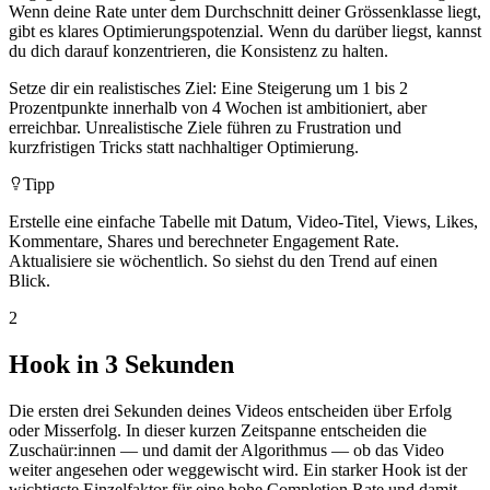
Wenn deine Rate unter dem Durchschnitt deiner Grössenklasse liegt,
gibt es klares Optimierungspotenzial. Wenn du darüber liegst, kannst
du dich darauf konzentrieren, die Konsistenz zu halten.
Setze dir ein realistisches Ziel: Eine Steigerung um 1 bis 2
Prozentpunkte innerhalb von 4 Wochen ist ambitioniert, aber
erreichbar. Unrealistische Ziele führen zu Frustration und
kurzfristigen Tricks statt nachhaltiger Optimierung.
Tipp
Erstelle eine einfache Tabelle mit Datum, Video-Titel, Views, Likes,
Kommentare, Shares und berechneter Engagement Rate.
Aktualisiere sie wöchentlich. So siehst du den Trend auf einen
Blick.
2
Hook in 3 Sekunden
Die ersten drei Sekunden deines Videos entscheiden über Erfolg
oder Misserfolg. In dieser kurzen Zeitspanne entscheiden die
Zuschaür:innen — und damit der Algorithmus — ob das Video
weiter angesehen oder weggewischt wird. Ein starker Hook ist der
wichtigste Einzelfaktor für eine hohe Completion Rate und damit