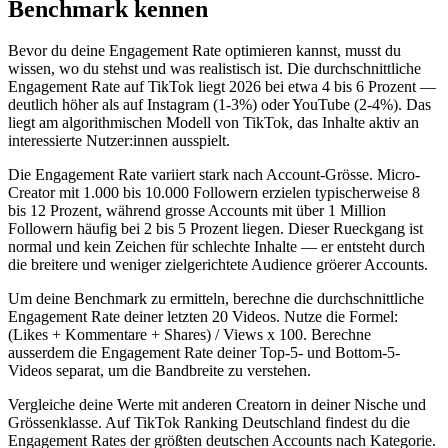
Benchmark kennen
Bevor du deine Engagement Rate optimieren kannst, musst du
wissen, wo du stehst und was realistisch ist. Die durchschnittliche
Engagement Rate auf TikTok liegt 2026 bei etwa 4 bis 6 Prozent —
deutlich höher als auf Instagram (1-3%) oder YouTube (2-4%). Das
liegt am algorithmischen Modell von TikTok, das Inhalte aktiv an
interessierte Nutzer:innen ausspielt.
Die Engagement Rate variiert stark nach Account-Grösse. Micro-
Creator mit 1.000 bis 10.000 Followern erzielen typischerweise 8
bis 12 Prozent, während grosse Accounts mit über 1 Million
Followern häufig bei 2 bis 5 Prozent liegen. Dieser Rueckgang ist
normal und kein Zeichen für schlechte Inhalte — er entsteht durch
die breitere und weniger zielgerichtete Audience gröerer Accounts.
Um deine Benchmark zu ermitteln, berechne die durchschnittliche
Engagement Rate deiner letzten 20 Videos. Nutze die Formel:
(Likes + Kommentare + Shares) / Views x 100. Berechne
ausserdem die Engagement Rate deiner Top-5- und Bottom-5-
Videos separat, um die Bandbreite zu verstehen.
Vergleiche deine Werte mit anderen Creatorn in deiner Nische und
Grössenklasse. Auf TikTok Ranking Deutschland findest du die
Engagement Rates der größten deutschen Accounts nach Kategorie.