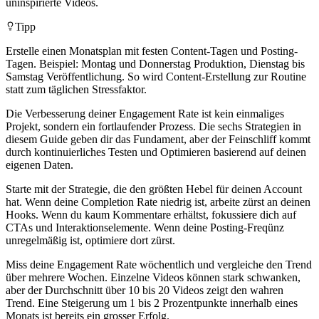
uninspirierte Videos.
Tipp
Erstelle einen Monatsplan mit festen Content-Tagen und Posting-
Tagen. Beispiel: Montag und Donnerstag Produktion, Dienstag bis
Samstag Veröffentlichung. So wird Content-Erstellung zur Routine
statt zum täglichen Stressfaktor.
Die Verbesserung deiner Engagement Rate ist kein einmaliges
Projekt, sondern ein fortlaufender Prozess. Die sechs Strategien in
diesem Guide geben dir das Fundament, aber der Feinschliff kommt
durch kontinuierliches Testen und Optimieren basierend auf deinen
eigenen Daten.
Starte mit der Strategie, die den größten Hebel für deinen Account
hat. Wenn deine Completion Rate niedrig ist, arbeite zürst an deinen
Hooks. Wenn du kaum Kommentare erhältst, fokussiere dich auf
CTAs und Interaktionselemente. Wenn deine Posting-Freqünz
unregelmäßig ist, optimiere dort zürst.
Miss deine Engagement Rate wöchentlich und vergleiche den Trend
über mehrere Wochen. Einzelne Videos können stark schwanken,
aber der Durchschnitt über 10 bis 20 Videos zeigt den wahren
Trend. Eine Steigerung um 1 bis 2 Prozentpunkte innerhalb eines
Monats ist bereits ein grosser Erfolg.