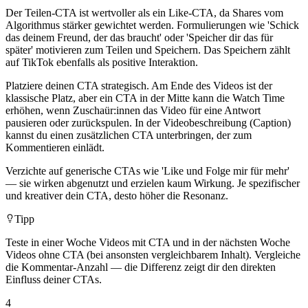
Der Teilen-CTA ist wertvoller als ein Like-CTA, da Shares vom
Algorithmus stärker gewichtet werden. Formulierungen wie 'Schick
das deinem Freund, der das braucht' oder 'Speicher dir das für
später' motivieren zum Teilen und Speichern. Das Speichern zählt
auf TikTok ebenfalls als positive Interaktion.
Platziere deinen CTA strategisch. Am Ende des Videos ist der
klassische Platz, aber ein CTA in der Mitte kann die Watch Time
erhöhen, wenn Zuschaür:innen das Video für eine Antwort
pausieren oder zurückspulen. In der Videobeschreibung (Caption)
kannst du einen zusätzlichen CTA unterbringen, der zum
Kommentieren einlädt.
Verzichte auf generische CTAs wie 'Like und Folge mir für mehr'
— sie wirken abgenutzt und erzielen kaum Wirkung. Je spezifischer
und kreativer dein CTA, desto höher die Resonanz.
Tipp
Teste in einer Woche Videos mit CTA und in der nächsten Woche
Videos ohne CTA (bei ansonsten vergleichbarem Inhalt). Vergleiche
die Kommentar-Anzahl — die Differenz zeigt dir den direkten
Einfluss deiner CTAs.
4