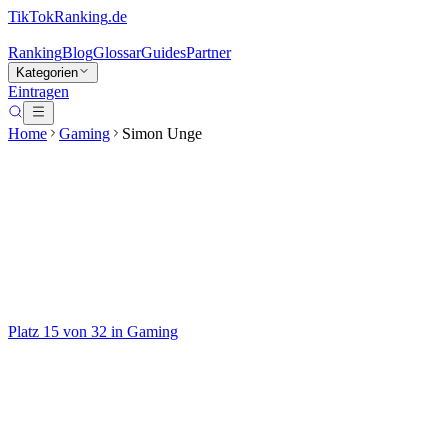
TikTokRanking
.de
Ranking
Blog
Glossar
Guides
Partner
Kategorien
Eintragen
Home
Gaming
Simon Unge
Simon Unge
@
unge
YouTube-Pionier 🎮🌍
Platz
15
von
32
in
Gaming
Gaming
Aktiv seit
2020
Regelmäßig
Auf TikTok ansehen
Handle