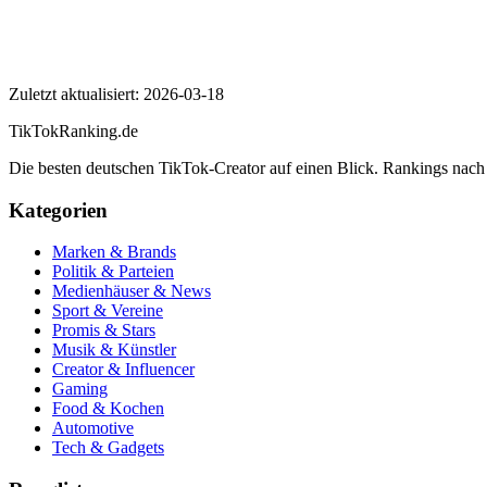
Wie hoch ist die Engagement Rate von Simon Unge?
Simon Unge
Zuletzt aktualisiert:
2026-03-18
TikTokRanking
.de
Die besten deutschen TikTok-Creator auf einen Blick. Rankings nac
Kategorien
Marken & Brands
Politik & Parteien
Medienhäuser & News
Sport & Vereine
Promis & Stars
Musik & Künstler
Creator & Influencer
Gaming
Food & Kochen
Automotive
Tech & Gadgets