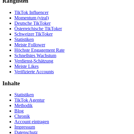
Ranglisten
TikTok Influencer
Momentum (viral)
Deutsche TikToker
Österreichische TikToker
Schweizer TikToker
Statistiken
Meiste Follower
Höchste Engagement Rate
Schnellstes Wachstum
Verdienst-Schätzung
Meiste Likes
Verifizierte Accounts
Inhalte
Statistiken
TikTok Agentur
Methodik
Blog
Chronik
Account eintragen
Impressum
Datenschutz