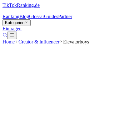
TikTokRanking
.de
Ranking
Blog
Glossar
Guides
Partner
Kategorien
Eintragen
Home
Creator & Influencer
Elevatorboys
Elevatorboys