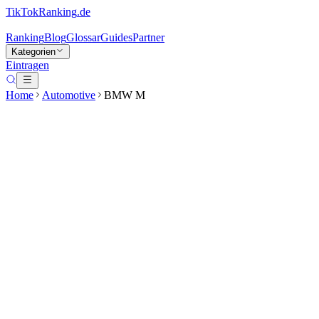
TikTokRanking
.de
Ranking
Blog
Glossar
Guides
Partner
Kategorien
Eintragen
Home
Automotive
BMW M
BMW M