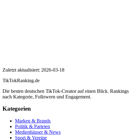
Wer ist BMW M?
Wie viele Follower hat BMW M auf TikTok?
Wie hoch ist die Engagement Rate von BMW M?
BMW M
Zuletzt aktualisiert:
2026-03-18
TikTokRanking
.de
Die besten deutschen TikTok-Creator auf einen Blick. Rankings
nach Kategorie, Followern und Engagement.
Kategorien
Marken & Brands
Politik & Parteien
Medienhäuser & News
Sport & Vereine