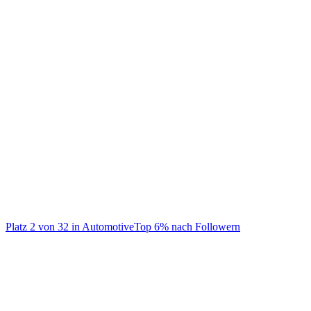
@
bmwm
BMW M Official 🏁
Platz
2
von
32
in
Automotive
Top
6
% nach Followern
Automotive
Mehrmals wöchentlich
Auf TikTok ansehen
Handle