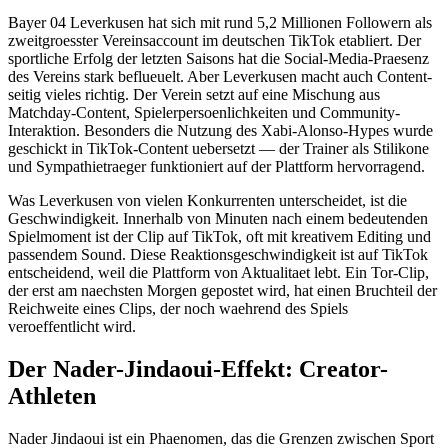
Bayer 04 Leverkusen hat sich mit rund 5,2 Millionen Followern als
zweitgroesster Vereinsaccount im deutschen TikTok etabliert. Der
sportliche Erfolg der letzten Saisons hat die Social-Media-Praesenz
des Vereins stark beflueuelt. Aber Leverkusen macht auch Content-
seitig vieles richtig. Der Verein setzt auf eine Mischung aus
Matchday-Content, Spielerpersoenlichkeiten und Community-
Interaktion. Besonders die Nutzung des Xabi-Alonso-Hypes wurde
geschickt in TikTok-Content uebersetzt — der Trainer als Stilikone
und Sympathietraeger funktioniert auf der Plattform hervorragend.
Was Leverkusen von vielen Konkurrenten unterscheidet, ist die
Geschwindigkeit. Innerhalb von Minuten nach einem bedeutenden
Spielmoment ist der Clip auf TikTok, oft mit kreativem Editing und
passendem Sound. Diese Reaktionsgeschwindigkeit ist auf TikTok
entscheidend, weil die Plattform von Aktualitaet lebt. Ein Tor-Clip,
der erst am naechsten Morgen gepostet wird, hat einen Bruchteil der
Reichweite eines Clips, der noch waehrend des Spiels
veroeffentlicht wird.
Der Nader-Jindaoui-Effekt: Creator-
Athleten
Nader Jindaoui ist ein Phaenomen, das die Grenzen zwischen Sport