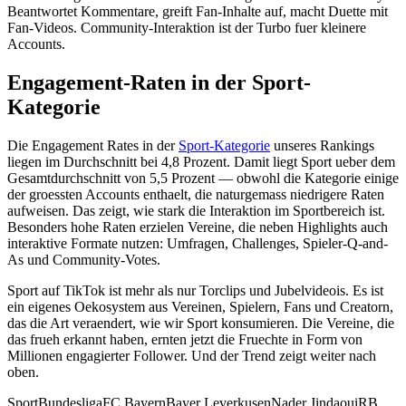
Beantwortet Kommentare, greift Fan-Inhalte auf, macht Duette mit
Fan-Videos. Community-Interaktion ist der Turbo fuer kleinere
Accounts.
Engagement-Raten in der Sport-
Kategorie
Die Engagement Rates in der
Sport-Kategorie
unseres Rankings
liegen im Durchschnitt bei 4,8 Prozent. Damit liegt Sport ueber dem
Gesamtdurchschnitt von 5,5 Prozent — obwohl die Kategorie einige
der groessten Accounts enthaelt, die naturgemass niedrigere Raten
aufweisen. Das zeigt, wie stark die Interaktion im Sportbereich ist.
Besonders hohe Raten erzielen Vereine, die neben Highlights auch
interaktive Formate nutzen: Umfragen, Challenges, Spieler-Q-and-
As und Community-Votes.
Sport auf TikTok ist mehr als nur Torclips und Jubelvideois. Es ist
ein eigenes Oekosystem aus Vereinen, Spielern, Fans und Creatorn,
das die Art veraendert, wie wir Sport konsumieren. Die Vereine, die
das frueh erkannt haben, ernten jetzt die Fruechte in Form von
Millionen engagierter Follower. Und der Trend zeigt weiter nach
oben.
Sport
Bundesliga
FC Bayern
Bayer Leverkusen
Nader Jindaoui
RB