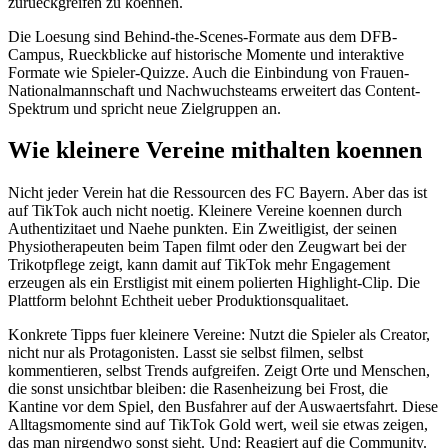
zurueckgreifen zu koennen.
Die Loesung sind Behind-the-Scenes-Formate aus dem DFB-
Campus, Rueckblicke auf historische Momente und interaktive
Formate wie Spieler-Quizze. Auch die Einbindung von Frauen-
Nationalmannschaft und Nachwuchsteams erweitert das Content-
Spektrum und spricht neue Zielgruppen an.
Wie kleinere Vereine mithalten koennen
Nicht jeder Verein hat die Ressourcen des FC Bayern. Aber das ist
auf TikTok auch nicht noetig. Kleinere Vereine koennen durch
Authentizitaet und Naehe punkten. Ein Zweitligist, der seinen
Physiotherapeuten beim Tapen filmt oder den Zeugwart bei der
Trikotpflege zeigt, kann damit auf TikTok mehr Engagement
erzeugen als ein Erstligist mit einem polierten Highlight-Clip. Die
Plattform belohnt Echtheit ueber Produktionsqualitaet.
Konkrete Tipps fuer kleinere Vereine: Nutzt die Spieler als Creator,
nicht nur als Protagonisten. Lasst sie selbst filmen, selbst
kommentieren, selbst Trends aufgreifen. Zeigt Orte und Menschen,
die sonst unsichtbar bleiben: die Rasenheizung bei Frost, die
Kantine vor dem Spiel, den Busfahrer auf der Auswaertsfahrt. Diese
Alltagsmomente sind auf TikTok Gold wert, weil sie etwas zeigen,
das man nirgendwo sonst sieht. Und: Reagiert auf die Community.