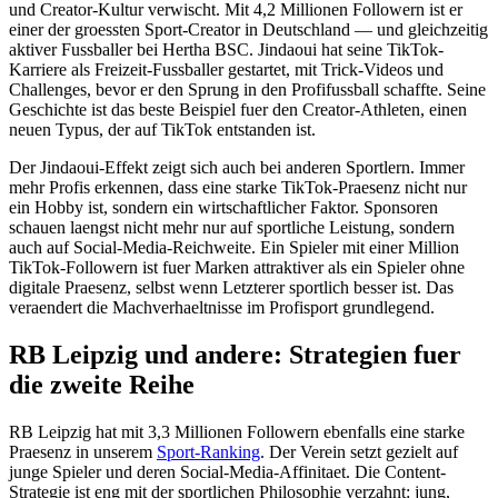
und Creator-Kultur verwischt. Mit 4,2 Millionen Followern ist er
einer der groessten Sport-Creator in Deutschland — und gleichzeitig
aktiver Fussballer bei Hertha BSC. Jindaoui hat seine TikTok-
Karriere als Freizeit-Fussballer gestartet, mit Trick-Videos und
Challenges, bevor er den Sprung in den Profifussball schaffte. Seine
Geschichte ist das beste Beispiel fuer den Creator-Athleten, einen
neuen Typus, der auf TikTok entstanden ist.
Der Jindaoui-Effekt zeigt sich auch bei anderen Sportlern. Immer
mehr Profis erkennen, dass eine starke TikTok-Praesenz nicht nur
ein Hobby ist, sondern ein wirtschaftlicher Faktor. Sponsoren
schauen laengst nicht mehr nur auf sportliche Leistung, sondern
auch auf Social-Media-Reichweite. Ein Spieler mit einer Million
TikTok-Followern ist fuer Marken attraktiver als ein Spieler ohne
digitale Praesenz, selbst wenn Letzterer sportlich besser ist. Das
veraendert die Machverhaeltnisse im Profisport grundlegend.
RB Leipzig und andere: Strategien fuer
die zweite Reihe
RB Leipzig hat mit 3,3 Millionen Followern ebenfalls eine starke
Praesenz in unserem
Sport-Ranking
. Der Verein setzt gezielt auf
junge Spieler und deren Social-Media-Affinitaet. Die Content-
Strategie ist eng mit der sportlichen Philosophie verzahnt: jung,