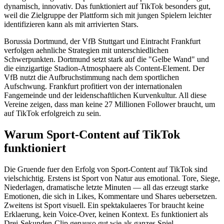
dynamisch, innovativ. Das funktioniert auf TikTok besonders gut,
weil die Zielgruppe der Plattform sich mit jungen Spielern leichter
identifizieren kann als mit arrivierten Stars.
Borussia Dortmund, der VfB Stuttgart und Eintracht Frankfurt
verfolgen aehnliche Strategien mit unterschiedlichen
Schwerpunkten. Dortmund setzt stark auf die "Gelbe Wand" und
die einzigartige Stadion-Atmosphaere als Content-Element. Der
VfB nutzt die Aufbruchstimmung nach dem sportlichen
Aufschwung. Frankfurt profitiert von der internationalen
Fangemeinde und der leidenschaftlichen Kurvenkultur. All diese
Vereine zeigen, dass man keine 27 Millionen Follower braucht, um
auf TikTok erfolgreich zu sein.
Warum Sport-Content auf TikTok
funktioniert
Die Gruende fuer den Erfolg von Sport-Content auf TikTok sind
vielschichtig. Erstens ist Sport von Natur aus emotional. Tore, Siege,
Niederlagen, dramatische letzte Minuten — all das erzeugt starke
Emotionen, die sich in Likes, Kommentare und Shares uebersetzen.
Zweitens ist Sport visuell. Ein spektakulaeres Tor braucht keine
Erklaerung, kein Voice-Over, keinen Kontext. Es funktioniert als
Drei-Sekunden-Clip genauso gut wie als ganzes Spiel.