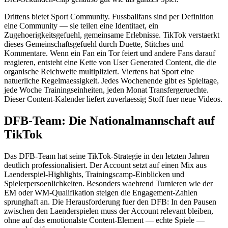
Drittens bietet Sport Community. Fussballfans sind per Definition
eine Community — sie teilen eine Identitaet, ein
Zugehoerigkeitsgefuehl, gemeinsame Erlebnisse. TikTok verstaerkt
dieses Gemeinschaftsgefuehl durch Duette, Stitches und
Kommentare. Wenn ein Fan ein Tor feiert und andere Fans darauf
reagieren, entsteht eine Kette von User Generated Content, die die
organische Reichweite multipliziert. Viertens hat Sport eine
natuerliche Regelmaessigkeit. Jedes Wochenende gibt es Spieltage,
jede Woche Trainingseinheiten, jeden Monat Transfergeruechte.
Dieser Content-Kalender liefert zuverlaessig Stoff fuer neue Videos.
DFB-Team: Die Nationalmannschaft auf
TikTok
Das DFB-Team hat seine TikTok-Strategie in den letzten Jahren
deutlich professionalisiert. Der Account setzt auf einen Mix aus
Laenderspiel-Highlights, Trainingscamp-Einblicken und
Spielerpersoenlichkeiten. Besonders waehrend Turnieren wie der
EM oder WM-Qualifikation steigen die Engagement-Zahlen
sprunghaft an. Die Herausforderung fuer den DFB: In den Pausen
zwischen den Laenderspielen muss der Account relevant bleiben,
ohne auf das emotionalste Content-Element — echte Spiele —