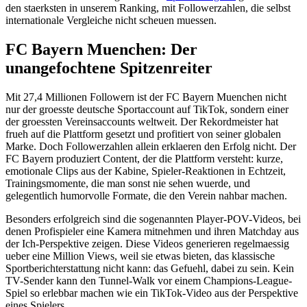
den staerksten in unserem Ranking, mit Followerzahlen, die selbst
internationale Vergleiche nicht scheuen muessen.
FC Bayern Muenchen: Der
unangefochtene Spitzenreiter
Mit 27,4 Millionen Followern ist der FC Bayern Muenchen nicht
nur der groesste deutsche Sportaccount auf TikTok, sondern einer
der groessten Vereinsaccounts weltweit. Der Rekordmeister hat
frueh auf die Plattform gesetzt und profitiert von seiner globalen
Marke. Doch Followerzahlen allein erklaeren den Erfolg nicht. Der
FC Bayern produziert Content, der die Plattform versteht: kurze,
emotionale Clips aus der Kabine, Spieler-Reaktionen in Echtzeit,
Trainingsmomente, die man sonst nie sehen wuerde, und
gelegentlich humorvolle Formate, die den Verein nahbar machen.
Besonders erfolgreich sind die sogenannten Player-POV-Videos, bei
denen Profispieler eine Kamera mitnehmen und ihren Matchday aus
der Ich-Perspektive zeigen. Diese Videos generieren regelmaessig
ueber eine Million Views, weil sie etwas bieten, das klassische
Sportberichterstattung nicht kann: das Gefuehl, dabei zu sein. Kein
TV-Sender kann den Tunnel-Walk vor einem Champions-League-
Spiel so erlebbar machen wie ein TikTok-Video aus der Perspektive
eines Spielers.