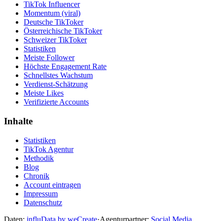
TikTok Influencer
Momentum (viral)
Deutsche TikToker
Österreichische TikToker
Schweizer TikToker
Statistiken
Meiste Follower
Höchste Engagement Rate
Schnellstes Wachstum
Verdienst-Schätzung
Meiste Likes
Verifizierte Accounts
Inhalte
Statistiken
TikTok Agentur
Methodik
Blog
Chronik
Account eintragen
Impressum
Datenschutz
Daten:
influData by weCreate
·
Agenturpartner:
Social Media